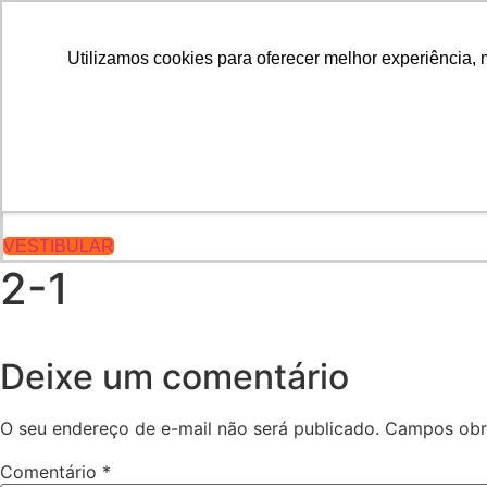
Portal do Aluno
Portal do Professor
Utilizamos cookies para oferecer melhor experiência, 
INÍCIO
CONHEÇA A FARO
CURSOS
PÓS
VESTIBULAR
VESTIBULAR
2-1
Deixe um comentário
O seu endereço de e-mail não será publicado.
Campos obr
Comentário
*