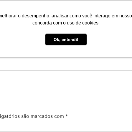
Faro Carreiras
EAD
Biblioteca
Teams
Office 365
Ou
melhorar o desempenho, analisar como você interage em nosso sit
concorda com o uso de cookies.
-GRADUAÇÃO
EAD
BLOG
NOTÍCIAS
Ok, entendi!
igatórios são marcados com
*