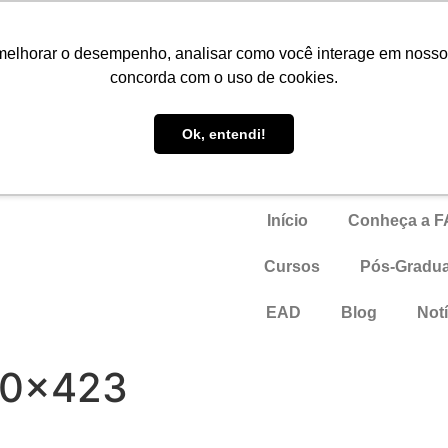
P
melhorar o desempenho, analisar como você interage em nosso sit
concorda com o uso de cookies.
Faro Carreiras
Ok, entendi!
Início
Conheça a 
Cursos
Pós-Gradu
EAD
Blog
Notí
50×423