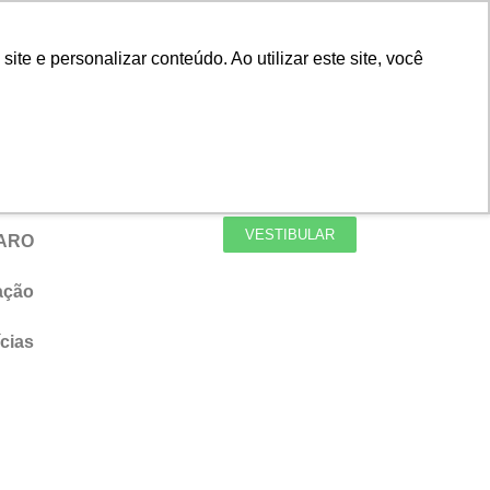
ortal do Aluno
Portal do Professor
e e personalizar conteúdo. Ao utilizar este site, você
EAD
Biblioteca
Teams
Office 365
Ouvidoria
VESTIBULAR
FARO
ação
cias