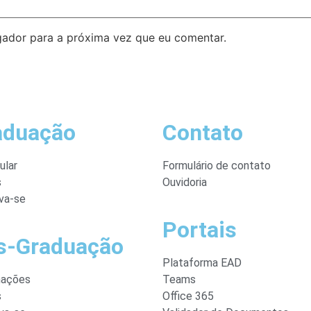
ador para a próxima vez que eu comentar.
aduação
Contato
ular
Formulário de contato
s
Ouvidoria
va-se
Portais
s-Graduação
Plataforma EAD
mações
Teams
s
Office 365