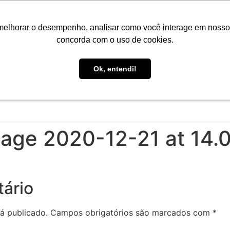
Portal do Aluno
Portal do Professor
Faro Carreiras
EA
melhorar o desempenho, analisar como você interage em nosso sit
concorda com o uso de cookies.
Ok, entendi!
INÍCIO
CONHEÇA A FARO
CURSOS
PÓS-GRAD
age 2020-12-21 at 14.
ário
á publicado.
Campos obrigatórios são marcados com
*