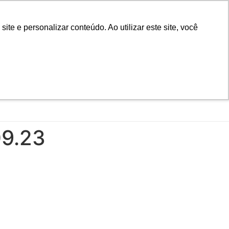
D
Biblioteca
Teams
Office 365
Ouvidoria
e e personalizar conteúdo. Ao utilizar este site, você
VESTIBULAR
UAÇÃO
EAD
BLOG
NOTÍCIAS
09.23