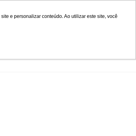
D
Biblioteca
Teams
Office 365
Ouvidoria
e e personalizar conteúdo. Ao utilizar este site, você
VESTIBULAR
UAÇÃO
EAD
BLOG
NOTÍCIAS