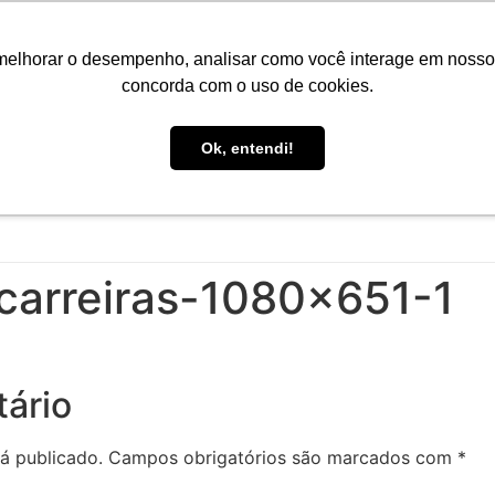
Portal do Aluno
Portal do Professor
Faro Carreiras
EA
melhorar o desempenho, analisar como você interage em nosso sit
concorda com o uso de cookies.
Ok, entendi!
INÍCIO
CONHEÇA A FARO
CURSOS
PÓS-GRAD
-carreiras-1080×651-1
ário
á publicado.
Campos obrigatórios são marcados com
*