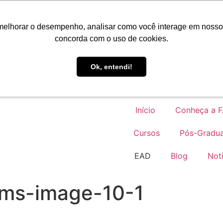
Portal do Aluno
melhorar o desempenho, analisar como você interage em nosso sit
concorda com o uso de cookies.
EAD
Ok, entendi!
Início
Conheça a 
Cursos
Pós-Gradu
EAD
Blog
Notí
ams-image-10-1