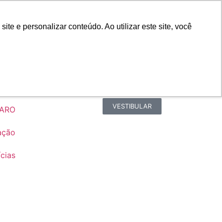
Portal do Professor
Faro Carreiras
e e personalizar conteúdo. Ao utilizar este site, você
Biblioteca
Teams
Office 365
Ouvidoria
VESTIBULAR
FARO
ação
cias