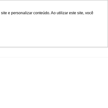
D
Biblioteca
Teams
Office 365
Ouvidoria
e e personalizar conteúdo. Ao utilizar este site, você
VESTIBULAR
UAÇÃO
EAD
BLOG
NOTÍCIAS