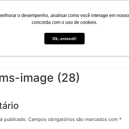
Portal do Aluno
Portal do Professor
Faro Carreiras
EA
melhorar o desempenho, analisar como você interage em nosso sit
concorda com o uso de cookies.
Ok, entendi!
INÍCIO
CONHEÇA A FARO
CURSOS
PÓS-GRAD
ams-image (28)
ário
á publicado.
Campos obrigatórios são marcados com
*