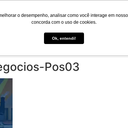
Portal do Aluno
Portal do Professor
Faro Carreiras
EAD
melhorar o desempenho, analisar como você interage em nosso sit
concorda com o uso de cookies.
Ok, entendi!
CONHEÇA A FARO
CURSOS
PÓS-GRADUAÇÃO
E
egocios-Pos03