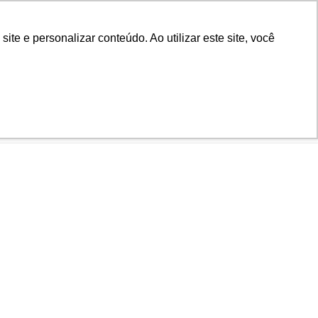
Biblioteca
Teams
Office 365
Ouvidoria
e e personalizar conteúdo. Ao utilizar este site, você
VESTIBULAR
AD
BLOG
NOTÍCIAS