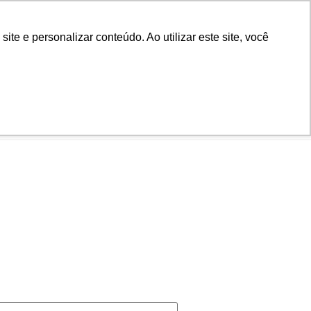
Biblioteca
Teams
Office 365
Ouvidoria
e e personalizar conteúdo. Ao utilizar este site, você
VESTIBULAR
AD
BLOG
NOTÍCIAS