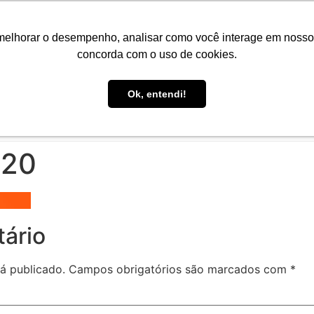
Portal do Aluno
Portal do Professor
Faro Carreiras
EAD
melhorar o desempenho, analisar como você interage em nosso sit
concorda com o uso de cookies.
Ok, entendi!
CONHEÇA A FARO
CURSOS
PÓS-GRADUAÇÃO
E
020
ário
á publicado.
Campos obrigatórios são marcados com
*