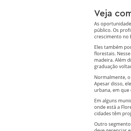
Veja co
As oportunidades
público. Os prof
crescimento no B
Eles também pod
florestais. Ness
madeira. Além di
graduação volta
Normalmente, o e
Apesar disso, e
urbana, em que é
Em alguns munic
onde está a Flor
cidades têm proj
Outro segmento m
deve gerenciar e