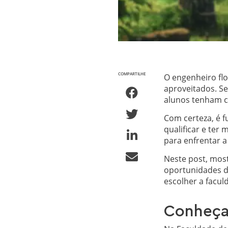
COMPARTILHE
O engenheiro fl
aproveitados. Se
alunos tenham co
Com certeza, é f
qualificar e ter
para enfrentar a
Neste post, mos
oportunidades d
escolher a facul
Conheça