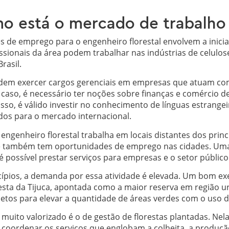
mo está o mercado de trabalho
 de emprego para o engenheiro florestal envolvem a iniciat
issionais da área podem trabalhar nas indústrias de celulo
rasil.
em exercer cargos gerenciais em empresas que atuam co
e caso, é necessário ter noções sobre finanças e comércio d
sso, é válido investir no conhecimento de línguas estrange
dos para o mercado internacional.
ngenheiro florestal trabalha em locais distantes dos princ
le também tem oportunidades de emprego nas cidades. Uma 
 possível prestar serviços para empresas e o setor público
ípios, a demanda por essa atividade é elevada. Um bom exe
esta da Tijuca, apontada como a maior reserva em região u
etos para elevar a quantidade de áreas verdes com o uso d
uito valorizado é o de gestão de florestas plantadas. Nela
 coordenar os serviços que englobam a colheita, a produção 