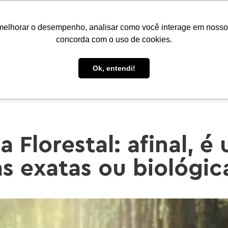
Portal do Aluno
Portal do Professor
Faro Carreiras
EAD
melhorar o desempenho, analisar como você interage em nosso sit
concorda com o uso de cookies.
Ok, entendi!
CONHEÇA A FARO
CURSOS
PÓS-GRADUAÇÃO
E
 Florestal: afinal, é
as exatas ou biológic