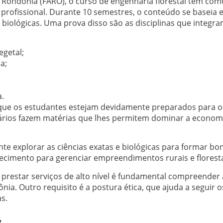
 Rondônia (FARO), o curso de engenharia florestal tem c
rofissional. Durante 10 semestres, o conteúdo se baseia 
e biológicas. Uma prova disso são as disciplinas que integra
egetal;
a;
.
 que os estudantes estejam devidamente preparados para o
ários fazem matérias que lhes permitem dominar a economia
e explorar as ciências exatas e biológicas para formar bon
ecimento para gerenciar empreendimentos rurais e floresta
 prestar serviços de alto nível é fundamental compreender
ia. Outro requisito é a postura ética, que ajuda a seguir 
s.