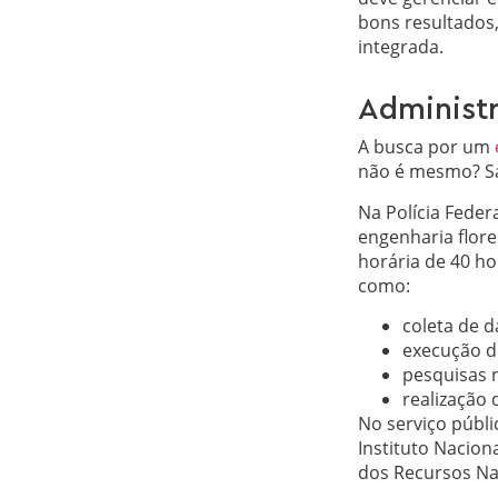
bons resultados,
integrada.
Administr
A busca por um
não é mesmo? Sa
Na Polícia Feder
engenharia flore
horária de 40 ho
como:
coleta de d
execução d
pesquisas 
realização 
No serviço públi
Instituto Nacion
dos Recursos Natu