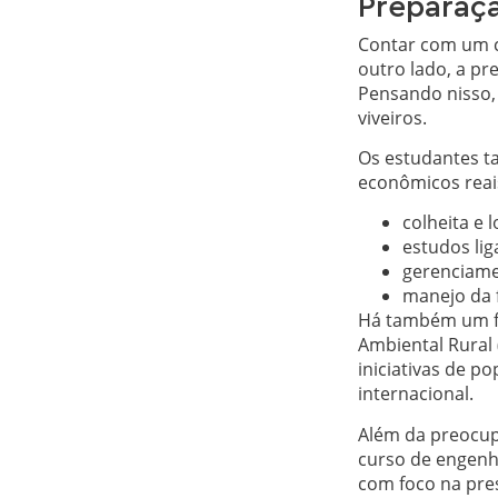
Preparaç
Contar com um co
outro lado, a p
Pensando nisso, 
viveiros.
Os estudantes 
econômicos reais
colheita e 
estudos li
gerenciame
manejo da 
Há também um fo
Ambiental Rural
iniciativas de p
internacional.
Além da preocup
curso de engenha
com foco na pr