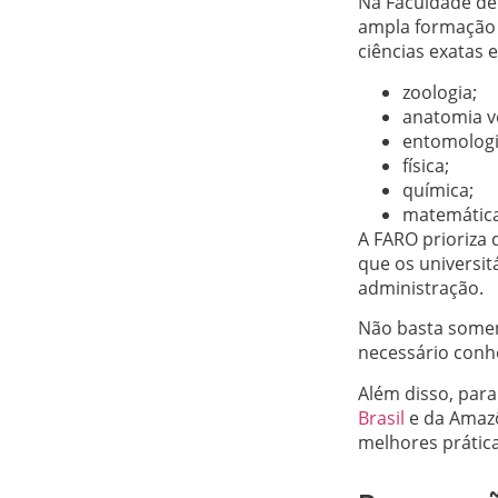
Na Faculdade de
ampla formação p
ciências exatas 
zoologia;
anatomia v
entomologi
física;
química;
matemática
A FARO prioriza
que os universit
administração.
Não basta soment
necessário conh
Além disso, para
Brasil
e da Amazôn
melhores prática