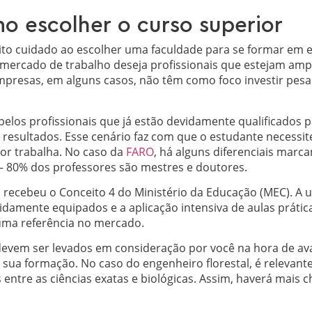
o escolher o curso superior
ito cuidado ao escolher uma faculdade para se formar em e
 mercado de trabalho deseja profissionais que estejam am
presas, em alguns casos, não têm como foco investir pe
pelos profissionais que já estão devidamente qualificados p
resultados. Esse cenário faz com que o estudante necessite
or trabalha. No caso da
FARO
, há alguns diferenciais marc
 80% dos professores são mestres e doutores.
ecebeu o Conceito 4 do Ministério da Educação (MEC). A ut
idamente equipados e a aplicação intensiva de aulas prátic
ma referência no mercado.
devem ser levados em consideração por você na hora de ava
 sua formação. No caso do engenheiro florestal, é relevante
 entre as ciências exatas e biológicas. Assim, haverá mais 