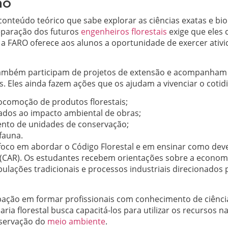
ão
nteúdo teórico que sabe explorar as ciências exatas e biol
reparação dos futuros
engenheiros florestais
exige que eles
a FARO oferece aos alunos a oportunidade de exercer ativi
também participam de projetos de extensão e acompanha
. Eles ainda fazem ações que os ajudam a vivenciar o cotid
locomoção de produtos florestais;
gados ao impacto ambiental de obras;
nto de unidades de conservação;
fauna.
co em abordar o Código Florestal e em ensinar como deve
 (CAR). Os estudantes recebem orientações sobre a econom
opulações tradicionais e processos industriais direcionado
ação em formar profissionais com conhecimento de ciências
ria florestal busca capacitá-los para utilizar os recursos 
eservação do
meio ambiente
.