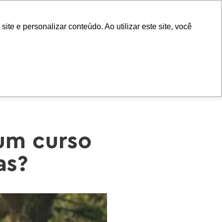
Biblioteca
Teams
Office 365
Ouvidoria
e e personalizar conteúdo. Ao utilizar este site, você
VESTIBULAR
AD
BLOG
NOTÍCIAS
 um curso
as?