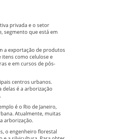
iva privada e o setor
se, segmento que está em
m a exportação de produtos
e itens como celulose e
iras e em cursos de pós-
ipais centros urbanos.
delas é a arborização
.
mplo é o Rio de Janeiro,
rbana. Atualmente, muitas
a arborização.
s, o engenheiro florestal
e a silvicultura. Para obter