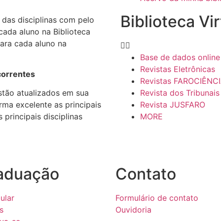
Biblioteca Vir
s das disciplinas com pelo
cada aluno na Biblioteca
 para cada aluno na
Base de dados online
Revistas Eletrônicas
correntes
Revistas FAROCIÊNC
Revista dos Tribunais
stão atualizados em sua
Revista JUSFARO
rma excelente as principais
MORE
 principais disciplinas
aduação
Contato
ular
Formulário de contato
s
Ouvidoria