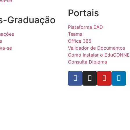
eva-se
Portais
s-Graduação
Plataforma EAD
mações
Teams
s
Office 365
eva-se
Validador de Documentos
Como Instalar o EduCONN
Consulta Diploma