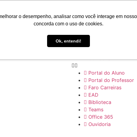
Portal do Aluno
Portal do Professor
melhorar o desempenho, analisar como você interage em nosso sit
Faro Carreiras
concorda com o uso de cookies.
EAD
Biblioteca
Ok, entendi!
Teams
Office 365
Ouvidoria
Portal do Aluno
Portal do Professor
Faro Carreiras
EAD
Biblioteca
Teams
Office 365
Ouvidoria