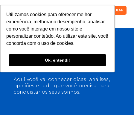
VESTIBULAR
Utilizamos cookies para oferecer melhor
experiência, melhorar o desempenho, analisar
como você interage em nosso site e
personalizar conteúdo. Ao utilizar este site, você
concorda com o uso de cookies.
Bem-vindo ao
Ok, entendi!
nosso blog
Aqui você vai conhecer dicas, análises,
opiniões e tudo que você precisa para
conquistar os seus sonhos.