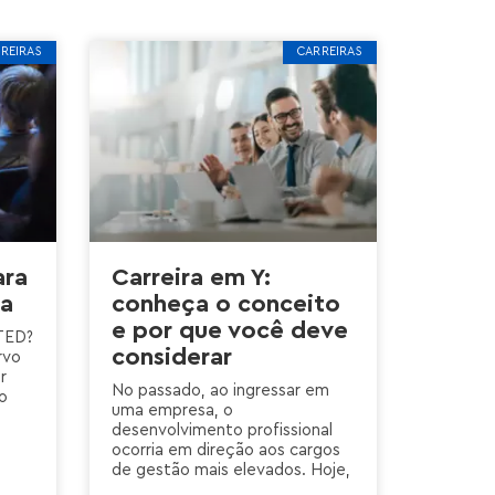
REIRAS
CARREIRAS
ara
Carreira em Y:
ra
conheça o conceito
e por que você deve
 TED?
considerar
rvo
r
No passado, ao ingressar em
o
uma empresa, o
desenvolvimento profissional
ocorria em direção aos cargos
de gestão mais elevados. Hoje,