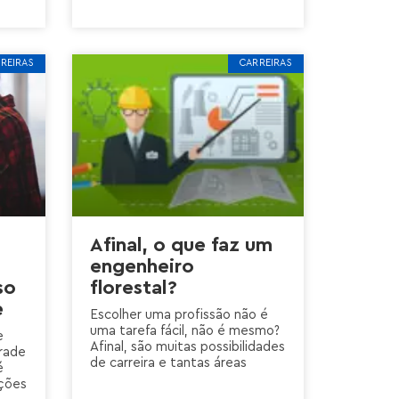
REIRAS
CARREIRAS
Afinal, o que faz um
engenheiro
so
florestal?
e
Escolher uma profissão não é
uma tarefa fácil, não é mesmo?
e
Afinal, são muitas possibilidades
rade
de carreira e tantas áreas
é
ções