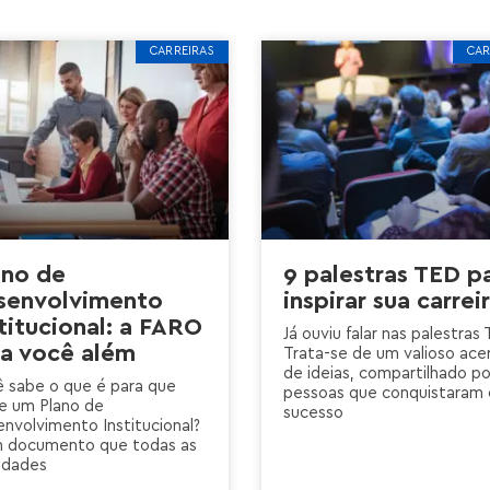
CARREIRAS
CAR
ano de
9 palestras TED p
senvolvimento
inspirar sua carrei
titucional: a FARO
Já ouviu falar nas palestras
va você além
Trata-se de um valioso ace
de ideias, compartilhado po
 sabe o que é para que
pessoas que conquistaram 
e um Plano de
sucesso
nvolvimento Institucional?
m documento que todas as
ldades