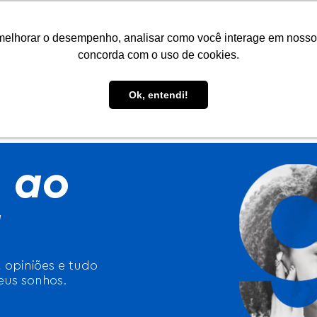
Portal do Aluno
Portal do Professor
Faro Carreiras
EAD
melhorar o desempenho, analisar como você interage em nosso sit
concorda com o uso de cookies.
Ok, entendi!
CONHEÇA A FARO
CURSOS
PÓS-GRADUAÇÃO
E
 ao
g
, opiniões e tudo
eus sonhos.