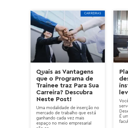
CARREIRAS
Quais as Vantagens
Pl
que o Programa de
de
Trainee traz Para Sua
ins
Carreira? Descubra
le
Neste Post!
Você
serv
Uma modalidade de inserção no
Dese
mercado de trabalho que está
É u
ganhando cada vez mais
facu
espaço no meio empresarial