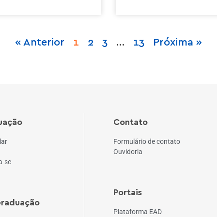
« Anterior
1
2
3
…
13
Próxima »
uação
Contato
lar
Formulário de contato
Ouvidoria
a-se
Portais
Graduação
Plataforma EAD