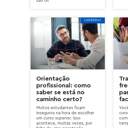
são os
CARREIRAS
Orientação
Tr
profissional: como
fre
saber se está no
pa
caminho certo?
fa
Muitos estudantes ficam
Você
inseguros na hora de escolher
curs
um curso superior. Isso
com 
acontece, muitas vezes, por
tem