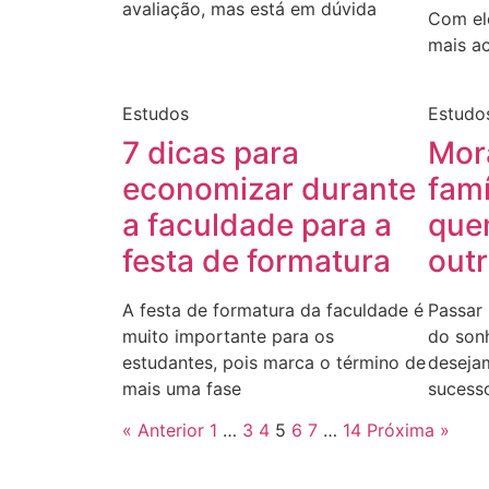
avaliação, mas está em dúvida
Com el
mais ac
Estudos
Estudo
7 dicas para
Mor
economizar durante
famí
a faculdade para a
que
festa de formatura
out
A festa de formatura da faculdade é
Passar 
muito importante para os
do son
estudantes, pois marca o término de
desejam
mais uma fase
sucesso
« Anterior
1
…
3
4
5
6
7
…
14
Próxima »