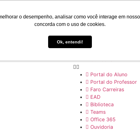
Portal do Aluno
Portal do Professor
melhorar o desempenho, analisar como você interage em nosso sit
Faro Carreiras
concorda com o uso de cookies.
EAD
Biblioteca
Ok, entendi!
Teams
Office 365
Ouvidoria
Portal do Aluno
Portal do Professor
Faro Carreiras
EAD
Biblioteca
Teams
Office 365
Ouvidoria