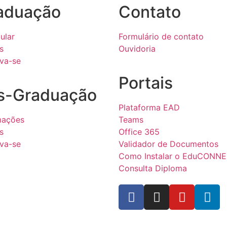
aduação
Contato
ular
Formulário de contato
s
Ouvidoria
eva-se
Portais
s-Graduação
Plataforma EAD
mações
Teams
s
Office 365
eva-se
Validador de Documentos
Como Instalar o EduCONN
Consulta Diploma